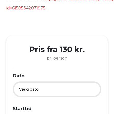
id=61585342071975
Pris fra 130 kr.
pr. person
Dato
Vælg dato
3. august
Starttid