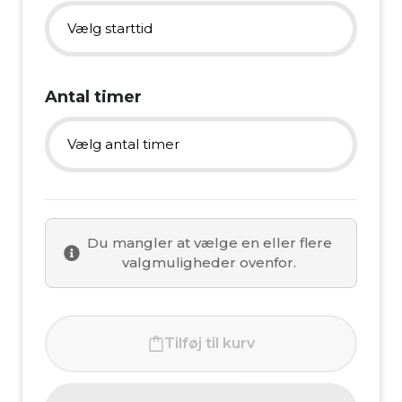
4. august
Vælg starttid
5. august
06:00
Antal timer
6. august
06:15
Vælg antal timer
7. august
06:30
2 timer
8. august
06:45
Du mangler at vælge en eller flere
3 timer
valgmuligheder ovenfor.
9. august
07:00
4 timer
10. august
07:15
Tilføj til kurv
5 timer
11. august
07:30