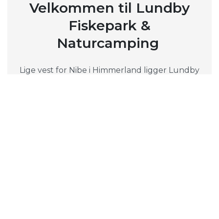
Velkommen til Lundby
Fiskepark &
Naturcamping
Lige vest for Nibe i Himmerland ligger Lundby
Fiskepark & Naturcamping - et naturskønt
område for både lystfiskere og naturelskere.
Stedet byder på to fiskesøer med et samlet
vandspejl på omkring 9.000 m2 samt et
kunstigt åløb, hvor man kan prøve kræfter
med fiskeriet i rolige omgivelser. Himmerland
og området omkring søerne giver gode
muligheder for afslapning i naturen.
Udover fiskeri tilbyder stedet også
Naturovernatning, hvilket gør det til et oplagt